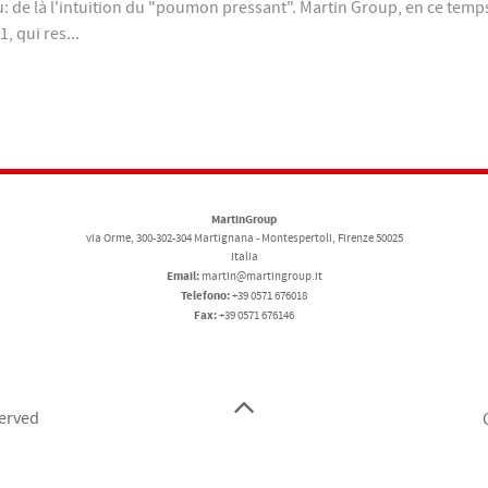
 là l'intuition du "poumon pressant". Martin Group, en ce temps-là 
, qui res...
MartinGroup
via Orme, 300-302-304 Martignana - Montespertoli, Firenze 50025
Italia
Email:
martin@martingroup.it
Telefono:
+39 0571 676018
Fax:
+39 0571 676146
served