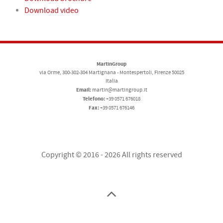
Download video
MartinGroup
via Orme, 300-302-304 Martignana - Montespertoli, Firenze 50025
Italia
Email:
martin@martingroup.it
Telefono:
+39 0571 676018
Fax:
+39 0571 676146
Copyright © 2016 - 2026 All rights reserved